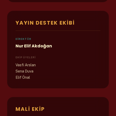
YAYIN DESTEK EKIBI
DIREKTÖR
Nur Elif Akdoğan
EKIP ÜYELERI
Vasfi Arslan
Sena Duva
Elif Önal
MALI EKIP