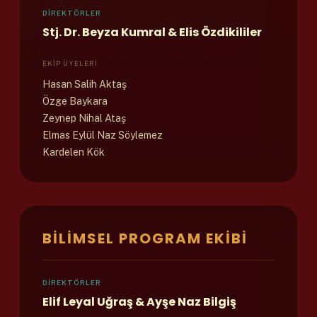
TEAM
DIREKTÖRLER
Stj. Dr. Beyza Kumral & Elis Özdikililer
EKIP ÜYELERI
Hasan Salih Aktaş
Özge Baykara
Zeynep Nihal Ataş
Elmas Eylül Naz Söylemez
Kardelen Kök
BILIMSEL PROGRAM EKIBI
DIREKTÖRLER
Elif Leyal Uğraş & Ayşe Naz Bilgiş