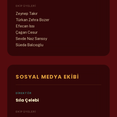
EKIP ÜYELERI
Zeynep Takır
Türkan Zehra Bozer
Efecan Issı
Çağan Cesur
Sevde Naz Sarısoy
Süeda Balcıoğlu
SOSYAL MEDYA EKIBI
DIREKTÖR
Sıla Çelebi
EKIP ÜYELERI