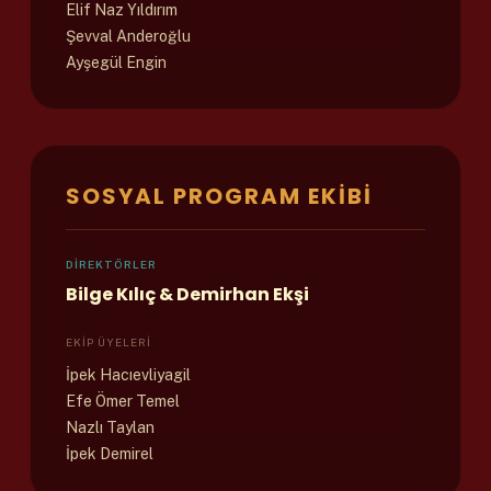
Elif Naz Yıldırım
Şevval Anderoğlu
Ayşegül Engin
SOSYAL PROGRAM EKIBI
DIREKTÖRLER
Bilge Kılıç & Demirhan Ekşi
EKIP ÜYELERI
İpek Hacıevliyagil
Efe Ömer Temel
Nazlı Taylan
İpek Demirel