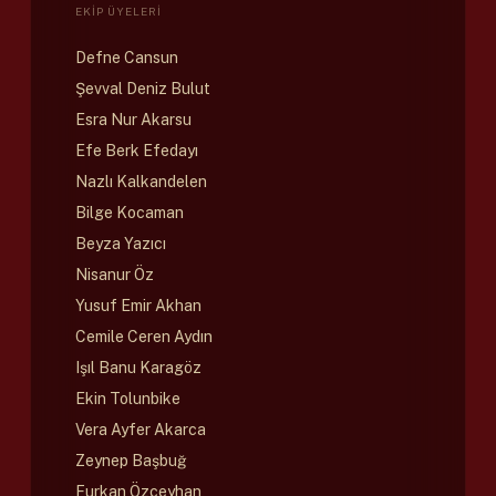
EKIP ÜYELERI
Defne Cansun
Şevval Deniz Bulut
Esra Nur Akarsu
Efe Berk Efedayı
Nazlı Kalkandelen
Bilge Kocaman
Beyza Yazıcı
Nisanur Öz
Yusuf Emir Akhan
Cemile Ceren Aydın
Işıl Banu Karagöz
Ekin Tolunbike
Vera Ayfer Akarca
Zeynep Başbuğ
Furkan Özceyhan