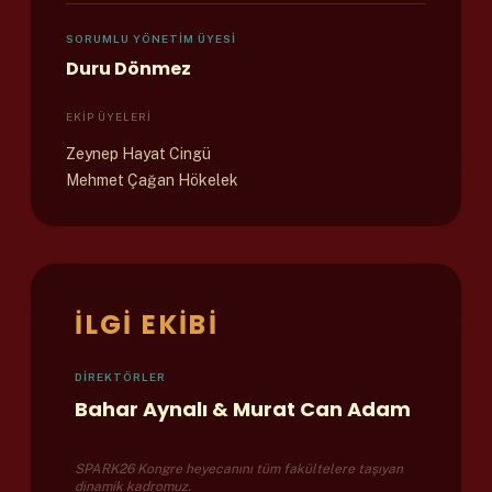
SORUMLU YÖNETIM ÜYESI
Duru Dönmez
EKIP ÜYELERI
Zeynep Hayat Cingü
Mehmet Çağan Hökelek
İLGI EKIBI
DIREKTÖRLER
Bahar Aynalı & Murat Can Adam
SPARK26 Kongre heyecanını tüm fakültelere taşıyan
dinamik kadromuz.