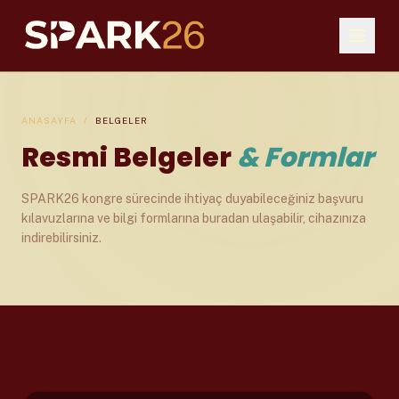
ANASAYFA
/
BELGELER
Resmi Belgeler
& Formlar
SPARK26 kongre sürecinde ihtiyaç duyabileceğiniz başvuru
kılavuzlarına ve bilgi formlarına buradan ulaşabilir, cihazınıza
indirebilirsiniz.