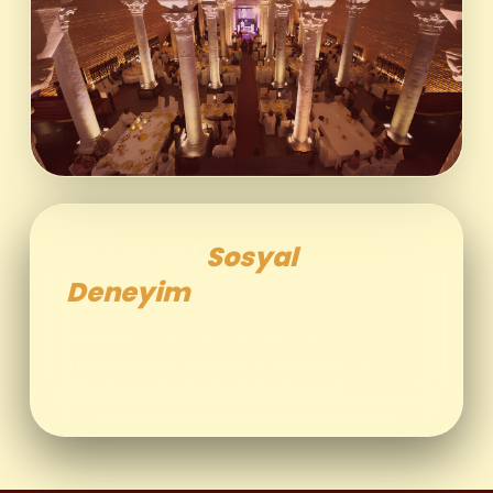
SPARK26 |
Sosyal
Deneyim
İki günlük kongre süresi boyunca siz
katılımcılarımıza unutamayacakları eşsiz bir
deneyim yaşatmak için sabırsızlanıyoruz.